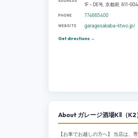
ADDRESS
1F－DE号, 京都府, 611-004
774665400
PHONE
garagesakaba-ktwo.jp/
WEBSITE
Get directions →
About
ガレージ酒場KⅡ（K
【お車でお越しの方へ】 当店は、