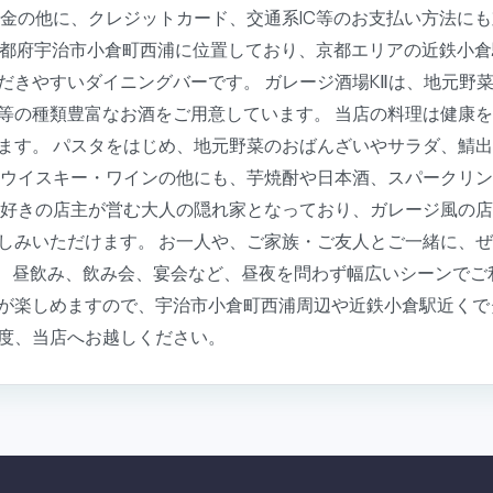
現金の他に、クレジットカード、交通系IC等のお支払い方法に
、京都府宇治市小倉町西浦に位置しており、京都エリアの近鉄小
だきやすいダイニングバーです。 ガレージ酒場KⅡは、地元野
等の種類豊富なお酒をご用意しています。 当店の料理は健康
ます。 パスタをはじめ、地元野菜のおばんざいやサラダ、鯖
・ウイスキー・ワインの他にも、芋焼酎や日本酒、スパークリ
ク好きの店主が営む大人の隠れ家となっており、ガレージ風の
しみいただけます。 お一人や、ご家族・ご友人とご一緒に、ぜ
で、昼飲み、飲み会、宴会など、昼夜を問わず幅広いシーンでご
が楽しめますので、宇治市小倉町西浦周辺や近鉄小倉駅近くで
度、当店へお越しください。