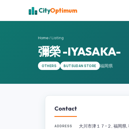
City
Optimum
Home
/
Listing
彌榮 -IYASAKA-
福岡県
OTHERS
BUTSUDAN STORE
Contact
大川市津１７−２, 福岡県, 831
ADDRESS