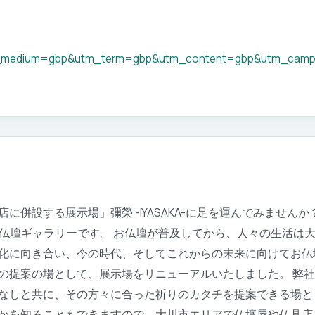
_medium=gbp&utm_term=gbp&utm_content=gbp&utm_camp
併設する展示場」彌榮 -IYASAKA-に足を運んでみませんか？
設する仏壇ギャラリーです。 お仏壇が普及してから、人々の生活
化に向き合い、今の時代、そしてこれからの未来に向けてお仏
の提案の場として、展示場をリニューアルいたしました。 弊
なしと共に、その方々に合った祈りのカタチを提案できる場と
を知ることもできますので、大川市エリアで仏壇屋や仏具店をお探し