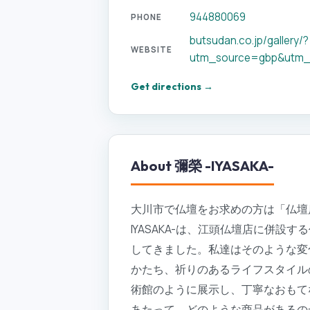
944880069
PHONE
butsudan.co.jp/gallery/?
WEBSITE
utm_source=gbp&utm
Get directions →
About
彌榮 -IYASAKA-
大川市で仏壇をお求めの方は「仏壇店に
IYASAKA-は、江頭仏壇店に併
してきました。私達はそのような変
かたち、祈りのあるライフスタイル
術館のように展示し、丁寧なおもて
あたって、どのような商品があるのか