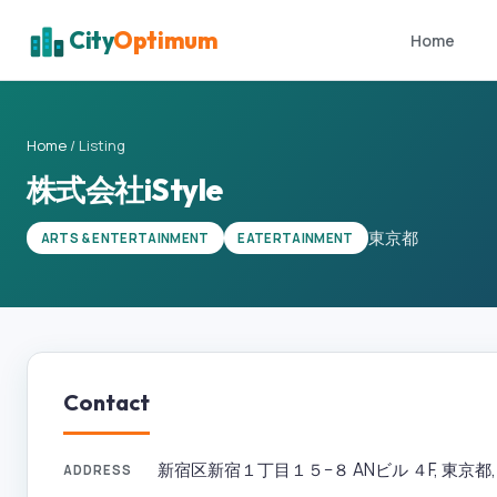
City
Optimum
Home
Home
/
Listing
株式会社iStyle
東京都
ARTS & ENTERTAINMENT
EATERTAINMENT
Contact
新宿区新宿１丁目１５−８ ANビル ４F, 東京都, 160
ADDRESS