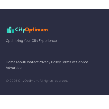
City
Optimum
Optimizing Your City Experience
Home
About
Contact
Privacy Policy
Terms of Service
Advertise
©
2026
CityOptimum
. All rights reserved.