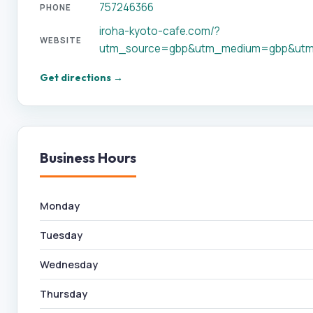
757246366
PHONE
iroha-kyoto-cafe.com/?
WEBSITE
utm_source=gbp&utm_medium=gbp&utm
Get directions →
Business Hours
Monday
Tuesday
Wednesday
Thursday