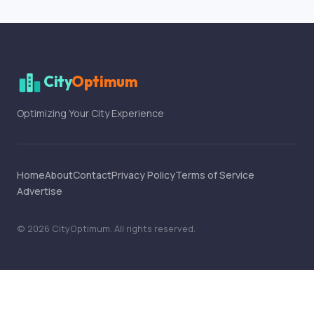
City
Optimum
Optimizing Your City Experience
Home
About
Contact
Privacy Policy
Terms of Service
Advertise
©
2026
CityOptimum
. All rights reserved.