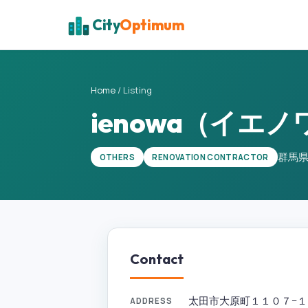
City
Optimum
Home
/
Listing
ienowa（イエノ
群馬
OTHERS
RENOVATION CONTRACTOR
Contact
太田市大原町１１０７−１７ 岡
ADDRESS