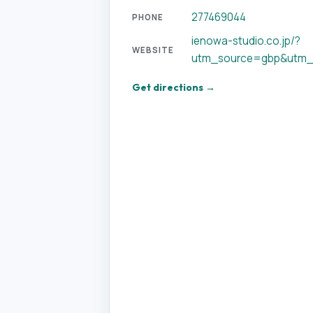
277469044
PHONE
ienowa-studio.co.jp/?
WEBSITE
utm_source=gbp&utm
Get directions →