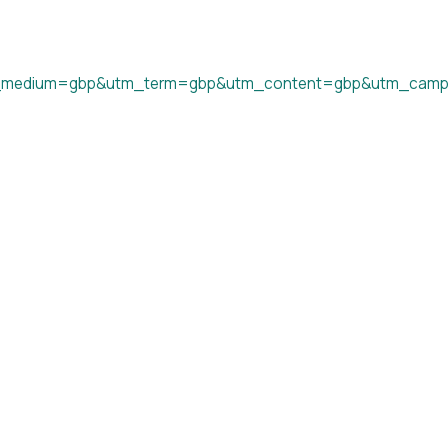
_medium=gbp&utm_term=gbp&utm_content=gbp&utm_camp