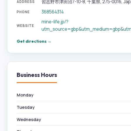
習志野市津田沼7-10-8, 千葉県, 275-0016, Jap
ADDRESS
368564314
PHONE
mine-life.jp/?
WEBSITE
utm_source=gbp&utm_medium=gbp&utm
Get directions →
Business Hours
Monday
Tuesday
Wednesday