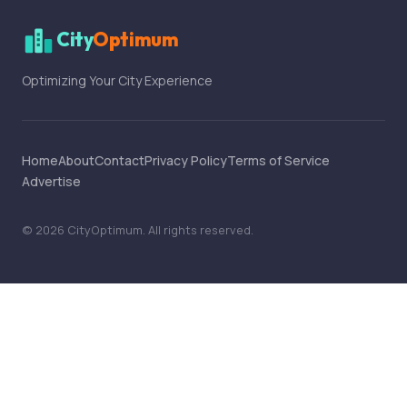
City
Optimum
Optimizing Your City Experience
Home
About
Contact
Privacy Policy
Terms of Service
Advertise
©
2026
CityOptimum
. All rights reserved.