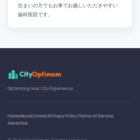
住まいの方でもお車でお越しいただきやすい
歯科医院です。
City
Optimum
Optimizing Your City Experience
Home
About
Contact
Privacy Policy
Terms of Service
Advertise
©
2026
CityOptimum
. All rights reserved.