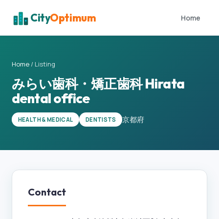
City
Optimum
Home
Home
/
Listing
みらい歯科・矯正歯科 Hirata
dental office
京都府
HEALTH & MEDICAL
DENTISTS
Contact