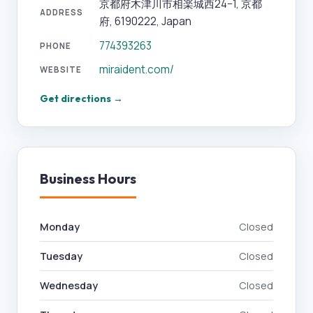
京都府木津川市相楽城西24−1, 京都
ADDRESS
府, 6190222, Japan
774393263
PHONE
miraident.com/
WEBSITE
Get directions →
Business Hours
Monday
Closed
Tuesday
Closed
Wednesday
Closed