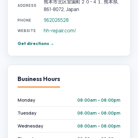
熊本市北区室園町２０−４１, 熊本県,
ADDRESS
861-8072, Japan
962026528
PHONE
hh-repair.com/
WEBSITE
Get directions →
Business Hours
Monday
08:00am – 08:00pm
Tuesday
08:00am – 08:00pm
Wednesday
08:00am – 08:00pm