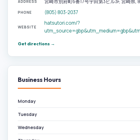
宮崎市別府町6番17号宇田第3ビル3F, 宮崎県, 880-
ADDRESS
(805) 803-2037
PHONE
hatsutori.com/?
WEBSITE
utm_source=gbp&utm_medium=gbp&utm
Get directions →
Business Hours
Monday
Tuesday
Wednesday