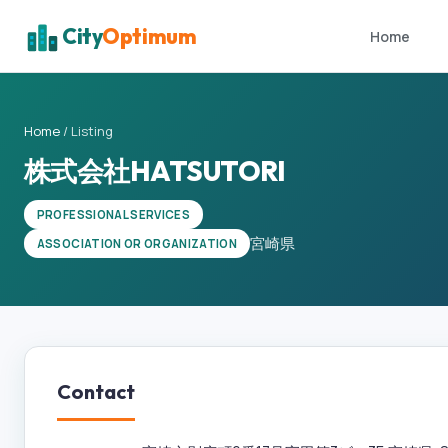
City
Optimum
Home
Home
/
Listing
株式会社HATSUTORI
PROFESSIONAL SERVICES
宮崎県
ASSOCIATION OR ORGANIZATION
Contact