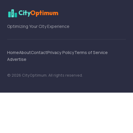
City
Optimum
Optimizing Your City Experience
Home
About
Contact
Privacy Policy
Terms of Service
Advertise
©
2026
CityOptimum
. All rights reserved.