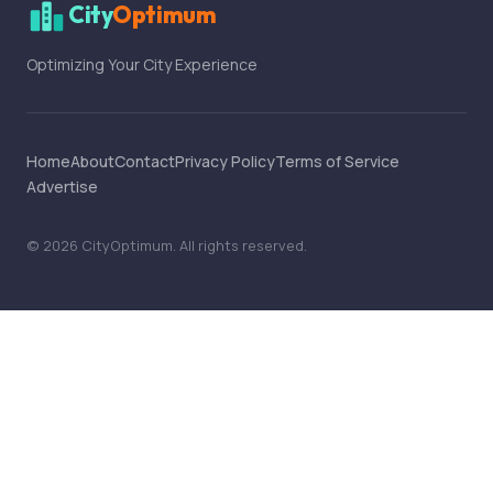
City
Optimum
Optimizing Your City Experience
Home
About
Contact
Privacy Policy
Terms of Service
Advertise
©
2026
CityOptimum
. All rights reserved.