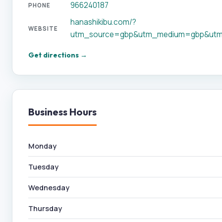
966240187
PHONE
hanashikibu.com/?
WEBSITE
utm_source=gbp&utm_medium=gbp&utm
Get directions →
Business Hours
Monday
Tuesday
Wednesday
Thursday