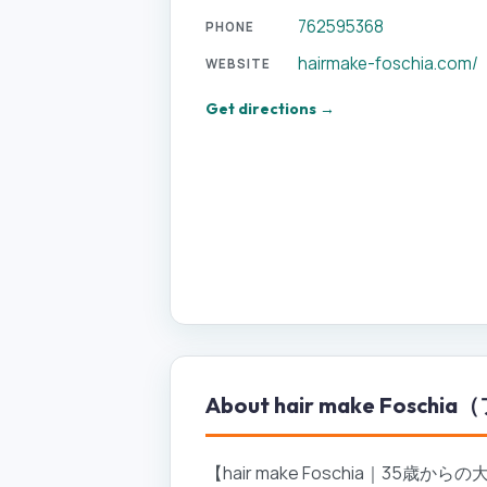
762595368
PHONE
hairmake-foschia.com/
WEBSITE
Get directions →
About
hair make Fosc
【hair make Foschia｜