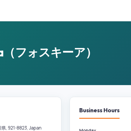
schia（フォスキーア）
Business Hours
 921-8823, Japan
Monday