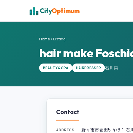
City
Optimum
Home
/
Listing
hair make Fo
石川県
BEAUTY & SPA
HAIRDRESSER
Contact
野々市市粟田5-476-1, 石川県,
ADDRESS