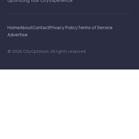
Optimizing Your City Experience
Home
About
Contact
Privacy Policy
Terms of Service
Advertise
©
2026
CityOptimum
. All rights reserved.