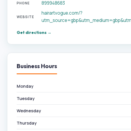
899948683
PHONE
hairartvogue.com/?
WEBSITE
utm_source=gbp&utm_medium=gbp&utm
Get directions →
Business Hours
Monday
Tuesday
Wednesday
Thursday