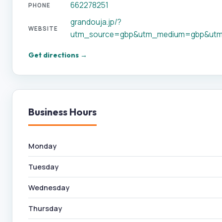
662278251
PHONE
grandouja.jp/?
WEBSITE
utm_source=gbp&utm_medium=gbp&utm
Get directions →
Business Hours
Monday
Tuesday
Wednesday
Thursday