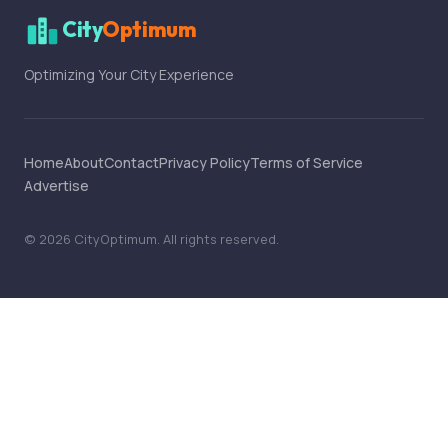
City
Optimum
Optimizing Your City Experience
Home
About
Contact
Privacy Policy
Terms of Service
Advertise
©
2026
CityOptimum
. All rights reserved.