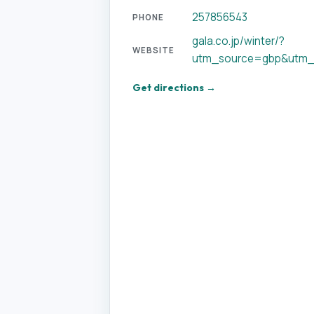
257856543
PHONE
gala.co.jp/winter/?
WEBSITE
utm_source=gbp&utm
Get directions →