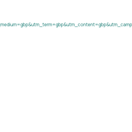
_medium=gbp&utm_term=gbp&utm_content=gbp&utm_camp