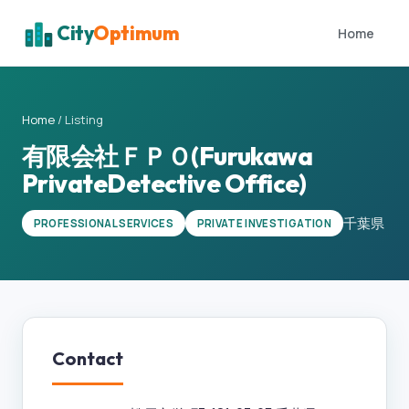
City
Optimum
Home
Home
/
Listing
有限会社ＦＰＯ(Furukawa
PrivateDetective Office)
千葉県
PROFESSIONAL SERVICES
PRIVATE INVESTIGATION
Contact