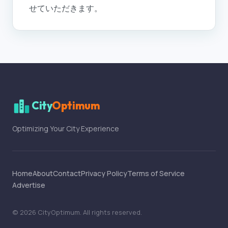
せていただきます。
City
Optimum
Optimizing Your City Experience
Home
About
Contact
Privacy Policy
Terms of Service
Advertise
©
2026
CityOptimum
. All rights reserved.