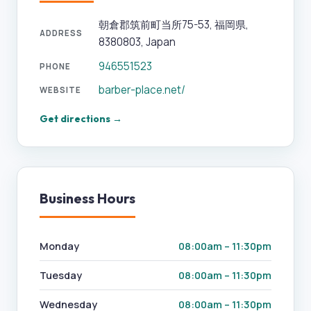
朝倉郡筑前町当所75-53, 福岡県,
ADDRESS
8380803, Japan
946551523
PHONE
barber-place.net/
WEBSITE
Get directions →
Business Hours
Monday
08:00am – 11:30pm
Tuesday
08:00am – 11:30pm
Wednesday
08:00am – 11:30pm