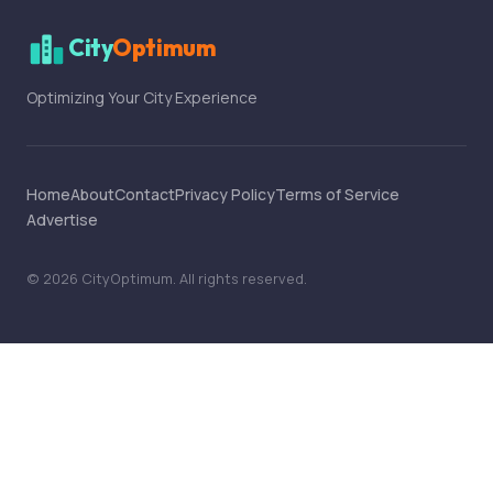
City
Optimum
Optimizing Your City Experience
Home
About
Contact
Privacy Policy
Terms of Service
Advertise
©
2026
CityOptimum
. All rights reserved.