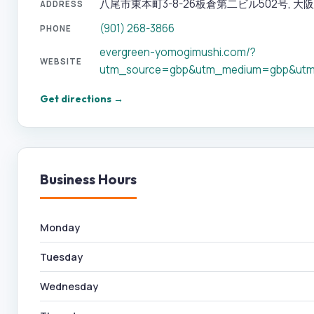
八尾市東本町3-8-26板倉第二ビル502号, 大阪府, 5
ADDRESS
(901) 268-3866
PHONE
evergreen-yomogimushi.com/?
WEBSITE
utm_source=gbp&utm_medium=gbp&utm
Get directions →
Business Hours
Monday
Tuesday
Wednesday