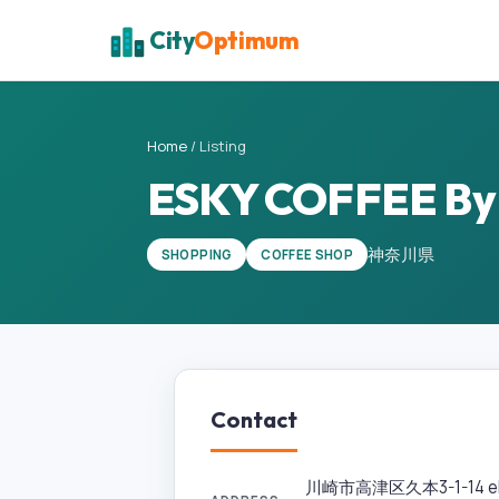
City
Optimum
Home
/
Listing
ESKY COFFEE By I
神奈川県
SHOPPING
COFFEE SHOP
Contact
川崎市高津区久本3-1-14 eM