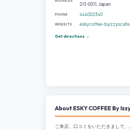
ADDRESS
213-0011, Japan
444002340
PHONE
eskycoffee-byizzyscaf
WEBSITE
Get directions →
About
ESKY COFFEE By Izzy
ご来店、口コミをいただきまして、