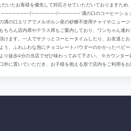
いただいたお客様を優先して対応させていただいておりますため
———-/——————-/—————— 溝の口のコーヒーショップESKY C
の溝の口エリアでメルボルン産の砂糖不使用チャイやニュージ
もちろん店内席やテラス席もご案内しており、ワンちゃん連れ
頂けます。一人でサクっとコーヒータイムしたり、お友達とお
よう、ふわふわな泡にチョコレートパウダーのかかったベビー
より徒歩4分の当店でぜひ味わってみて下さい。 ※カウンター
口外に置いていただき、お子様を抱える形で店内をご利用をお