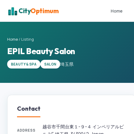
City
Optimum
Home
Home
/
Listing
EPIL Beauty Salon
埼玉県
BEAUTY & SPA
SALON
Contact
越谷市千間台東１-９-４ インペリアルビ
ADDRESS