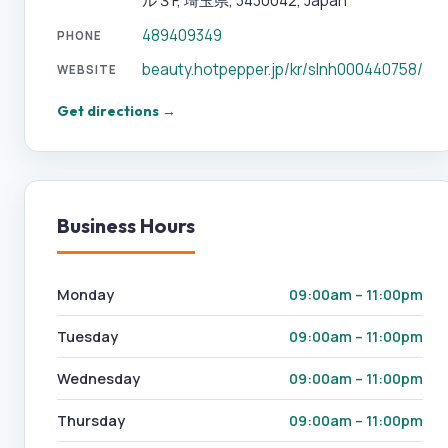
ル３F, 埼玉県, 3430042, Japan
489409349
PHONE
beauty.hotpepper.jp/kr/slnh000440758/
WEBSITE
Get directions →
Business Hours
Monday
09:00am – 11:00pm
Tuesday
09:00am – 11:00pm
Wednesday
09:00am – 11:00pm
Thursday
09:00am – 11:00pm