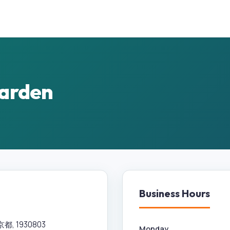
arden
Business Hours
, 1930803
Monday