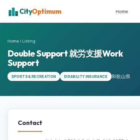
City
Optimum
Home
Home
/
Listing
Double Support 就労支援Work
Support
和歌山県
SPORTS & RECREATION
DISABILITY INSURANCE
Contact