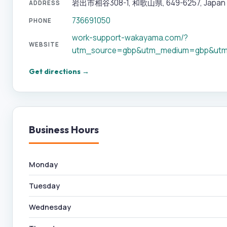
岩出市相谷308-1, 和歌山県, 649-6257, Japan
ADDRESS
736691050
PHONE
work-support-wakayama.com/?
WEBSITE
utm_source=gbp&utm_medium=gbp&utm
Get directions →
Business Hours
Monday
Tuesday
Wednesday