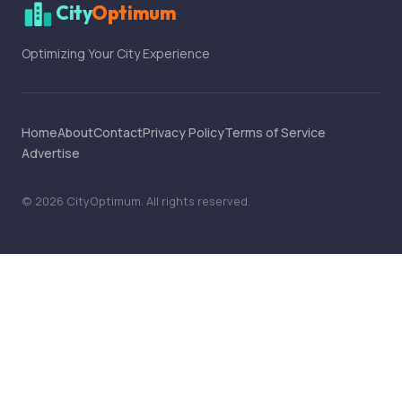
City
Optimum
Optimizing Your City Experience
Home
About
Contact
Privacy Policy
Terms of Service
Advertise
©
2026
CityOptimum
. All rights reserved.