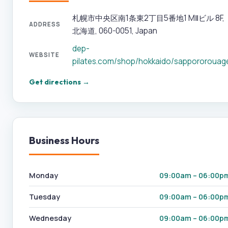
札幌市中央区南1条東2丁目5番地1 MⅡビル 8F,
ADDRESS
北海道, 060-0051, Japan
dep-
WEBSITE
pilates.com/shop/hokkaido/sappororouag
Get directions →
Business Hours
Monday
09:00am – 06:00p
Tuesday
09:00am – 06:00p
Wednesday
09:00am – 06:00p