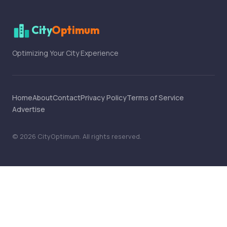
City
Optimum
Optimizing Your City Experience
Home
About
Contact
Privacy Policy
Terms of Service
Advertise
©
2026
CityOptimum
. All rights reserved.