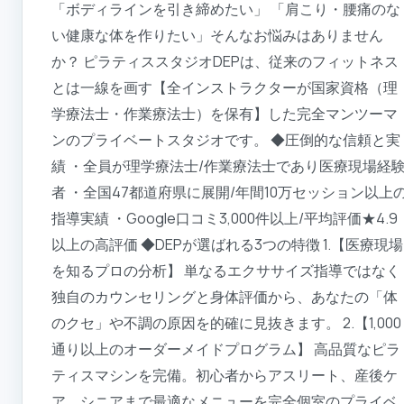
「ボディラインを引き締めたい」 「肩こり・腰痛のな
い健康な体を作りたい」そんなお悩みはありません
か？ ピラティススタジオDEPは、従来のフィットネス
とは一線を画す【全インストラクターが国家資格（理
学療法士・作業療法士）を保有】した完全マンツーマ
ンのプライベートスタジオです。 ◆圧倒的な信頼と実
績 ・全員が理学療法士/作業療法士であり医療現場経
者 ・全国47都道府県に展開/年間10万セッション以上
指導実績 ・Google口コミ3,000件以上/平均評価★4.9
以上の高評価 ◆DEPが選ばれる3つの特徴 1.【医療現場
を知るプロの分析】 単なるエクササイズ指導ではなく
独自のカウンセリングと身体評価から、あなたの「体
のクセ」や不調の原因を的確に見抜きます。 2.【1,000
通り以上のオーダーメイドプログラム】 高品質なピラ
ティスマシンを完備。初心者からアスリート、産後ケ
ア、シニアまで最適なメニューを完全個室のプライベ