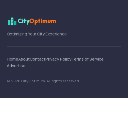
City
Optimum
Optimizing Your City Experience
Home
About
Contact
Privacy Policy
Terms of Service
Advertise
©
2026
CityOptimum
. All rights reserved.