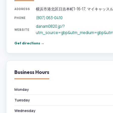
横浜市港北区日吉本町1-16-17, マイキャッスル日吉2
ADDRESS
(807) 063-0410
PHONE
danam0820.jp/?
WEBSITE
utm_source=gbp&utm_medium=gbp&utm
Get directions →
Business Hours
Monday
Tuesday
Wednesday