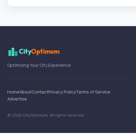
City
Optimum
Optimizing Your City Experience
Home
About
Contact
Privacy Policy
Terms of Service
Advertise
©
2026
CityOptimum
. All rights reserved.