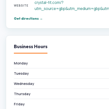
crystal-fit.com/?
WEBSITE
utm_source=gbp&utm_medium=gbp&utm
Get directions →
Business Hours
Monday
Tuesday
Wednesday
Thursday
Friday