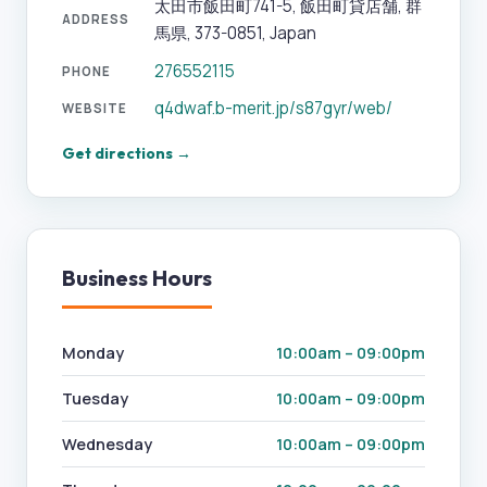
太田市飯田町741-5, 飯田町貸店舗, 群
ADDRESS
馬県, 373-0851, Japan
276552115
PHONE
q4dwaf.b-merit.jp/s87gyr/web/
WEBSITE
Get directions →
Business Hours
Monday
10:00am – 09:00pm
Tuesday
10:00am – 09:00pm
Wednesday
10:00am – 09:00pm