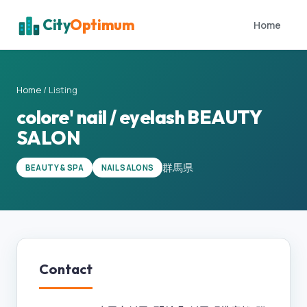
City
Optimum
Home
Home
/
Listing
colore' nail / eyelash BEAUTY
SALON
群馬県
BEAUTY & SPA
NAIL SALONS
Contact