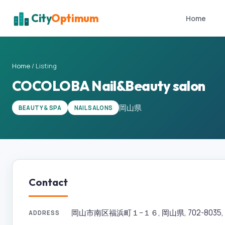
City
Optimum
Home
Home
/
Listing
COCOLOBA Nail&Beauty salon
岡山県
BEAUTY & SPA
NAIL SALONS
Contact
岡山市南区福浜町１−１６, 岡山県, 702-8035, 
ADDRESS