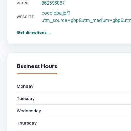
862593887
PHONE
cocoloba.jp/?
WEBSITE
utm_source=gbp&utm_medium=gbp&utm
Get directions →
Business Hours
Monday
Tuesday
Wednesday
Thursday