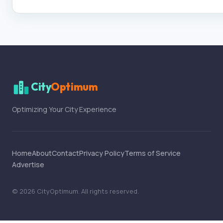
City
Optimum
Optimizing Your City Experience
Home
About
Contact
Privacy Policy
Terms of Service
Advertise
©
2026
CityOptimum
. All rights reserved.