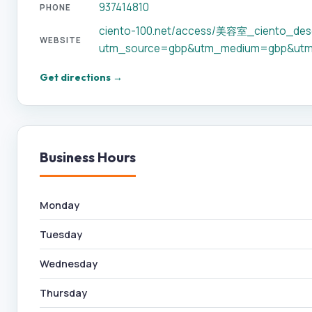
937414810
PHONE
ciento-100.net/access/美容室_ciento_des
WEBSITE
utm_source=gbp&utm_medium=gbp&utm
Get directions →
Business Hours
Monday
Tuesday
Wednesday
Thursday