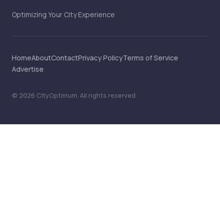
Optimizing Your City Experience
Home
About
Contact
Privacy Policy
Terms of Service
Advertise
©
2026
CityOptimum
. All rights reserved.