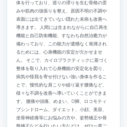
体を行っており、巡りの滞りを生む骨格の歪
みや筋肉の強張りを整え、原因不明の不調や
表面には出てきていない隠れた未病も改善へ
導きます。 人間には生まれながらに自己再生
機能と自己防衛機能、すなわち自然治癒力が
備わっており、この能力が遺憾なく発揮され
るためには、心身機能の安定が欠かせませ
ん。 そこで、カイロプラクティックに基づく
整体を取り入れて心身機能の安定化を図り、
病気や怪我を寄せ付けない強い身体を作るこ
とで、慢性的な肩こりや繰り返す腰痛など、
様々な不調を改善へ導いていくことができま
す。 腰痛や頭痛、めまい、O脚、ロコモティ
ブシンドローム、ダイエット、小顔、美容、
坐骨神経痛等にお悩みの方や、姿勢矯正や骨
盤矯正などを行いたい方などは、ぜひ一度ご