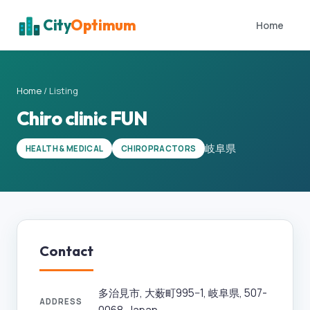
City
Optimum
Home
Home
/
Listing
Chiro clinic FUN
岐阜県
HEALTH & MEDICAL
CHIROPRACTORS
Contact
多治見市, 大薮町995−1, 岐阜県, 507-
ADDRESS