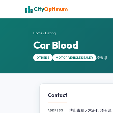
City
Optimum
Home
/
Listing
Car Blood
埼玉県
OTHERS
MOTOR VEHICLE DEALER
Contact
狭山市鵜ノ木8-11, 埼玉県, 35
ADDRESS