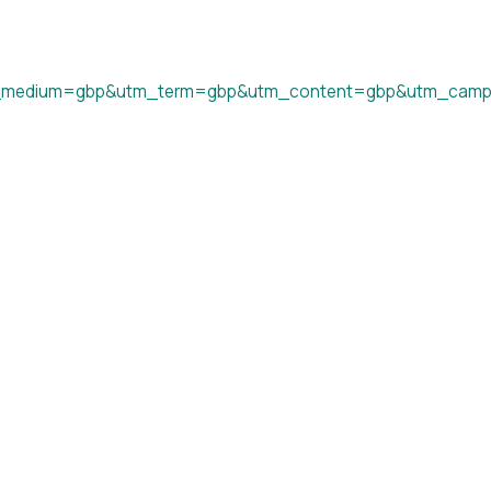
_medium=gbp&utm_term=gbp&utm_content=gbp&utm_camp