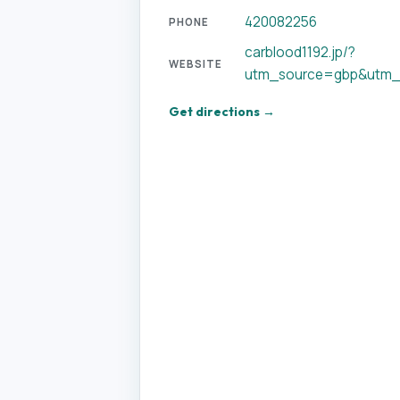
420082256
PHONE
carblood1192.jp/?
WEBSITE
utm_source=gbp&utm
Get directions →