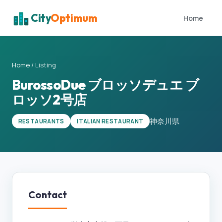
City
Optimum
Home
Home
/
Listing
BurossoDue ブロッソデュエ ブ
ロッソ2号店
神奈川県
RESTAURANTS
ITALIAN RESTAURANT
Contact