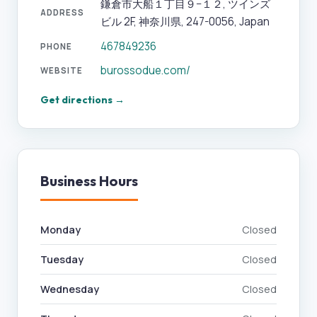
鎌倉市大船１丁目９−１２, ツインズ
ADDRESS
ビル 2F, 神奈川県, 247-0056, Japan
467849236
PHONE
burossodue.com/
WEBSITE
Get directions →
Business Hours
Monday
Closed
Tuesday
Closed
Wednesday
Closed