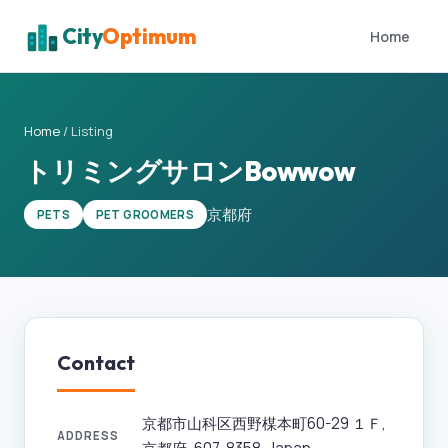
City
Optimum
Home
Home
/
Listing
トリミングサロンBowwow
京都府
PETS
PET GROOMERS
Contact
京都市山科区西野楳本町60-29 １Ｆ,
ADDRESS