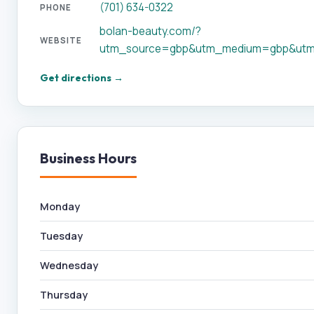
(701) 634-0322
PHONE
bolan-beauty.com/?
WEBSITE
utm_source=gbp&utm_medium=gbp&utm
Get directions →
Business Hours
Monday
Tuesday
Wednesday
Thursday