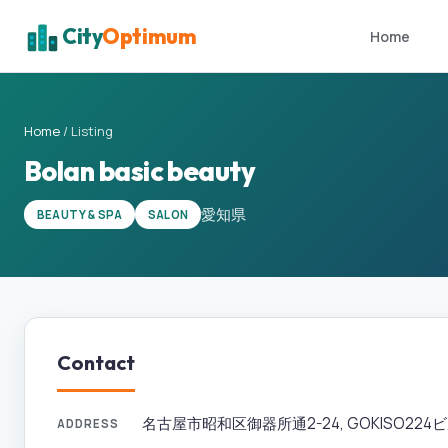
City
Optimum
Home
Home
/
Listing
Bolan basic beauty
愛知県
BEAUTY & SPA
SALON
Contact
名古屋市昭和区御器所通2-24, GOKISO224ビル 1F
ADDRESS