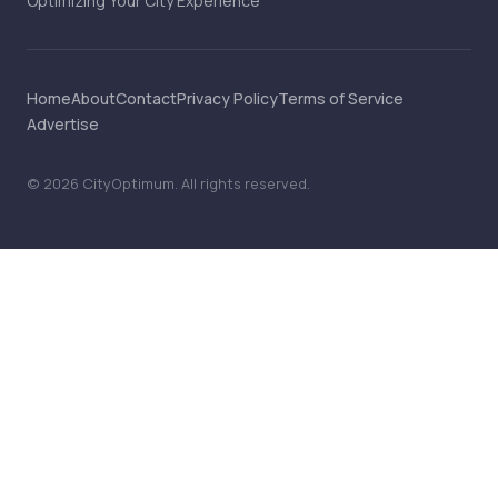
Optimizing Your City Experience
Home
About
Contact
Privacy Policy
Terms of Service
Advertise
©
2026
CityOptimum
. All rights reserved.