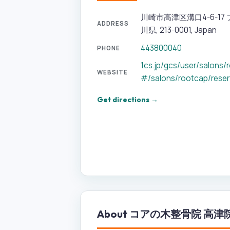
川崎市高津区溝口4-6-17
ADDRESS
川県, 213-0001, Japan
443800040
PHONE
1cs.jp/gcs/user/salons/
WEBSITE
#/salons/rootcap/reser
Get directions →
About
コアの木整骨院 高津