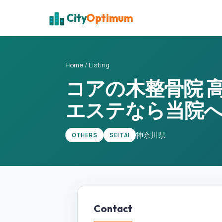
City
Optimum
Home
/
Listing
コアの木整骨院 
エステなら当院
神奈川県
OTHERS
SEITAI
Contact