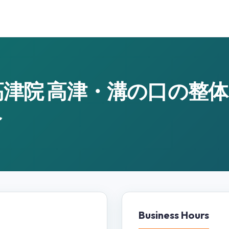
高津院 高津・溝の口の整
へ
Business Hours