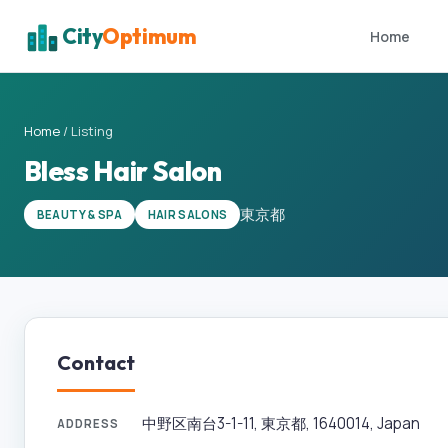
City
Optimum
Home
Home
/
Listing
Bless Hair Salon
東京都
BEAUTY & SPA
HAIR SALONS
Contact
中野区南台3-1-11, 東京都, 1640014, Japan
ADDRESS