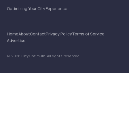
Optimizing Your City Experience
Home
About
Contact
Privacy Policy
Terms of Service
Advertise
©
2026
CityOptimum
. All rights reserved.