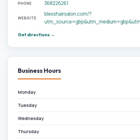
368226261
PHONE
blesshairsalon.com/?
WEBSITE
utm_source=gbp&utm_medium=gbp&utm
Get directions →
Business Hours
Monday
Tuesday
Wednesday
Thursday