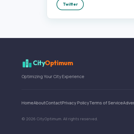
Twitter
City
Optimum
Optimizing Your City Experience
Home
About
Contact
Privacy Policy
Terms of Service
Adver
©
2026
CityOptimum
. All rights reserved.