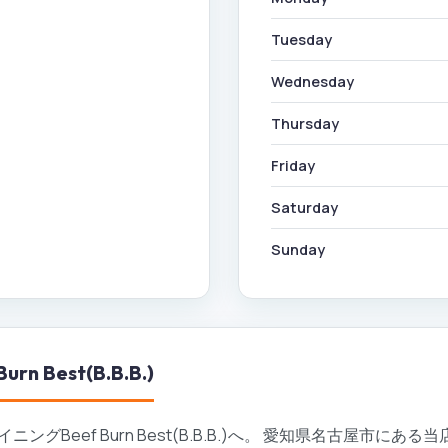
Tuesday
Wednesday
Thursday
Friday
Saturday
Sunday
 Best(B.B.B.)
グBeef Burn Best(B.B.B.)へ。 愛知県名古屋市に