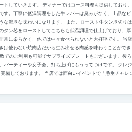
ートしていきます。 ディナーではコース料理も提供しており
です。丁寧に低温調理をした牛レバーは臭みがなく、上品なピ
うな濃厚な味わいになります。 また、ロースト牛タン厚切り
のタン芯をローストしてこちらも低温調理で仕上げており、厚
非常に柔らかく、他では中々食べられないと大好評です。 当
ぎは使わない焼肉店だから生み出せる肉感を味わうことができる
大人数でのご利用も可能でサプライズプレートもございます。後
。パーティーや女子会、打ち上げにもうってつけです。 クレジ
台完備しております。 当店では面白いイベントで「懸垂チャレ