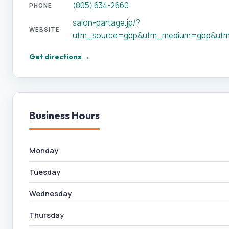
(805) 634-2660
PHONE
salon-partage.jp/?
WEBSITE
utm_source=gbp&utm_medium=gbp&utm
Get directions →
Business Hours
Monday
Tuesday
Wednesday
Thursday