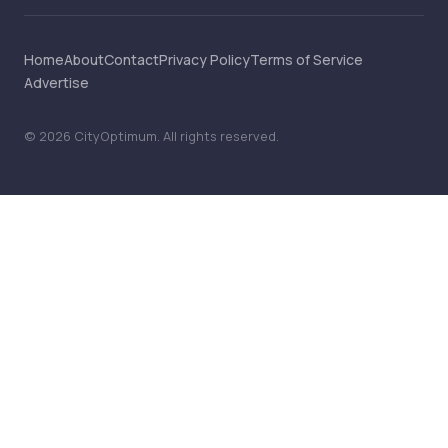
Home
About
Contact
Privacy Policy
Terms of Service
Advertise
©
2026
CityOptimum
. All rights reserved.