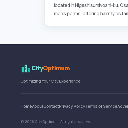
located in Higashisumiyoshi-ku, Osak
men's perms, offering hairstyles ta
City
Optimum
Optimizing Your City Experience
Home
About
Contact
Privacy Policy
Terms of Service
Adver
©
2026
CityOptimum
. All rights reserved.