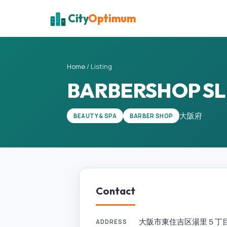
City
Optimum
Home
/
Listing
BARBERSHOP S
大阪府
BEAUTY & SPA
BARBER SHOP
Contact
大阪市東住吉区湯里５丁目１７−２
ADDRESS