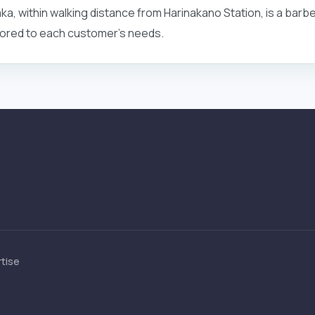
a, within walking distance from Harinakano Station, is a barbe
ilored to each customer's needs.
tise