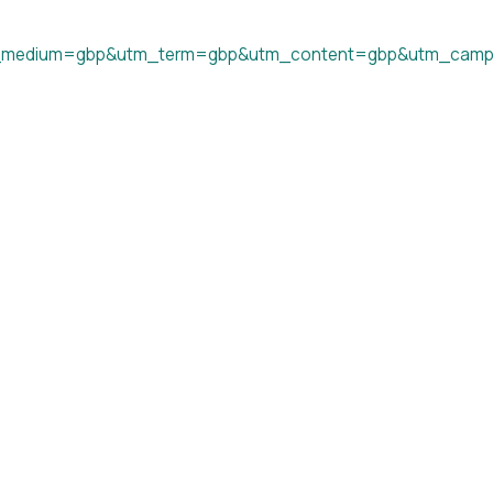
_medium=gbp&utm_term=gbp&utm_content=gbp&utm_camp