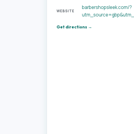
barbershopsleek.com/?
WEBSITE
utm_source=gbp&utm
Get directions →