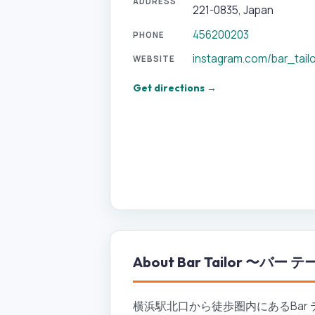
ADDRESS
221-0835, Japan
456200203
PHONE
instagram.com/bar_tai
WEBSITE
Get directions →
About
Bar Tailor 〜バー 
横浜駅北口から徒歩圏内にあるBar