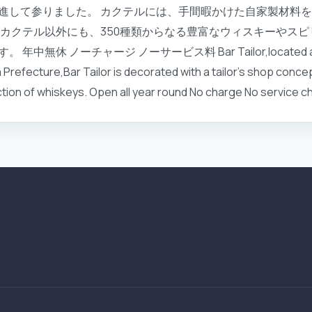
進して参りました。 カクテルには、手間暇かけた自家製材料
 カクテル以外にも、350種類からなる豊富なウィスキーやス
ノーチャージ ノーサービス料 Bar Tailor,located a 5-min
Prefecture,Bar Tailor is decorated with a tailor's shop conce
ction of whiskeys. Open all year round No charge No service 