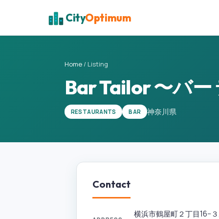
City
Optimum
Home
/
Listing
Bar Tailor 〜
神奈川県
RESTAURANTS
BAR
Contact
横浜市鶴屋町２丁目16−３, Dai