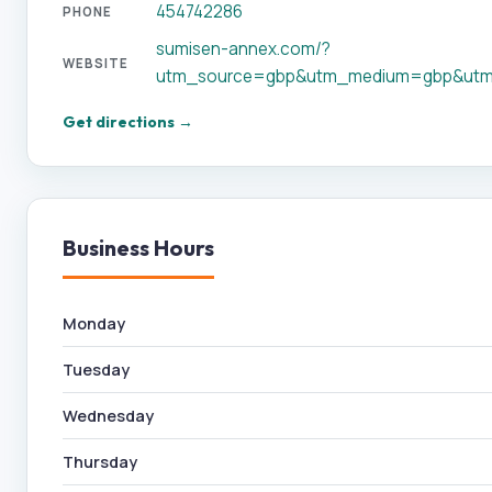
454742286
PHONE
sumisen-annex.com/?
WEBSITE
utm_source=gbp&utm_medium=gbp&utm
Get directions →
Business Hours
Monday
Tuesday
Wednesday
Thursday