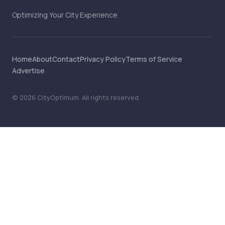
Optimizing Your City Experience
Home
About
Contact
Privacy Policy
Terms of Service
Advertise
©
2026
CityOptimum
. All rights reserved.