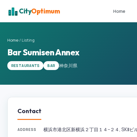
City
Optimum
Home
Home
/
Listing
Bar Sumisen Annex
神奈川県
RESTAURANTS
BAR
Contact
横浜市港北区新横浜２丁目１４−２４, SKⅡビル 2F, 
ADDRESS