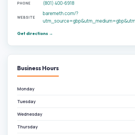
(801) 400-6918
PHONE
baremeth.com/?
WEBSITE
utm_source=gbp&utm_medium=gbp&utm
Get directions →
Business Hours
Monday
Tuesday
Wednesday
Thursday