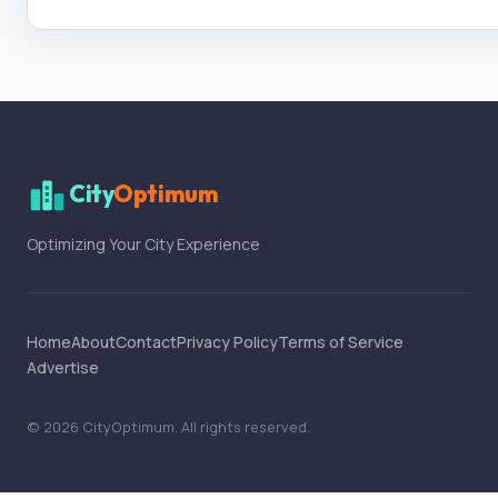
City
Optimum
Optimizing Your City Experience
Home
About
Contact
Privacy Policy
Terms of Service
Advertise
©
2026
CityOptimum
. All rights reserved.