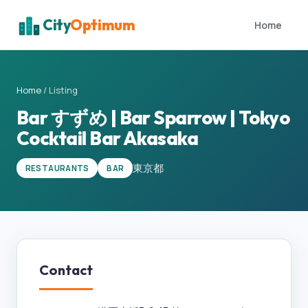
City
Optimum
Home
Home
/
Listing
Bar すずめ | Bar Sparrow | Tokyo
Cocktail Bar Akasaka
東京都
RESTAURANTS
BAR
Contact