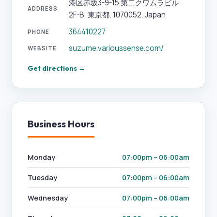
港区赤坂3-9-15 第二クワムラビル
ADDRESS
2F-B, 東京都, 1070052, Japan
364410227
PHONE
suzume.varioussense.com/
WEBSITE
Get directions →
Business Hours
Monday
07:00pm – 06:00am
Tuesday
07:00pm – 06:00am
Wednesday
07:00pm – 06:00am