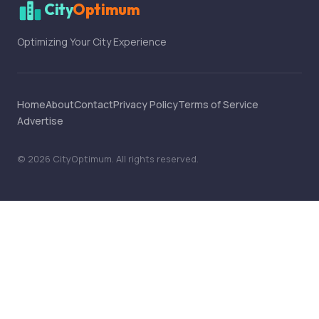
City
Optimum
Optimizing Your City Experience
Home
About
Contact
Privacy Policy
Terms of Service
Advertise
©
2026
CityOptimum
. All rights reserved.