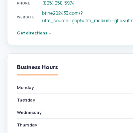
(805) 058-5974
PHONE
bfine202433.com/?
WEBSITE
utm_source=gbp&utm_medium=gbp&utm
Get directions →
Business Hours
Monday
Tuesday
Wednesday
Thursday