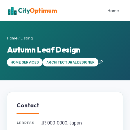
City
Optimum
Home
Home
/
Listing
Autumn Leaf Design
JP
HOME SERVICES
ARCHITECTURAL DESIGNER
Contact
JP, 000-0000, Japan
ADDRESS