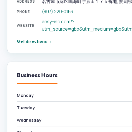
名古屋市緑区鳴海町字京田１７５番地, 愛知県, 458
ADDRESS
(907) 220-0163
PHONE
ansy-inc.com/?
WEBSITE
utm_source=gbp&utm_medium=gbp&utm
Get directions →
Business Hours
Monday
Tuesday
Wednesday