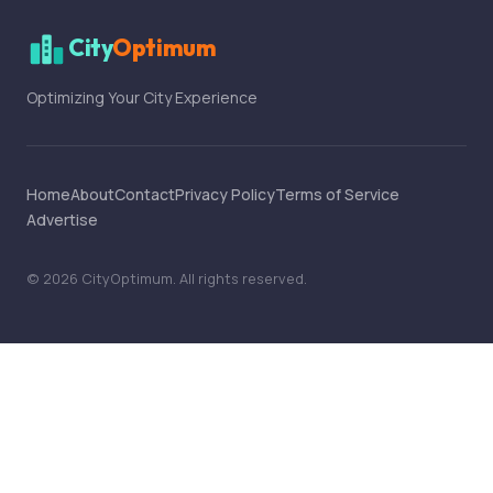
City
Optimum
Optimizing Your City Experience
Home
About
Contact
Privacy Policy
Terms of Service
Advertise
©
2026
CityOptimum
. All rights reserved.