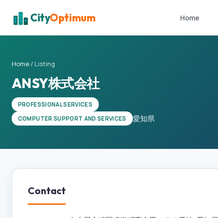
City
Optimum
Home
Home
/
Listing
ANSY株式会社
PROFESSIONAL SERVICES
愛知県
COMPUTER SUPPORT AND SERVICES
Contact