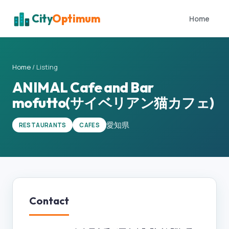
City
Optimum
Home
Home
/
Listing
ANIMAL Cafe and Bar
mofutto(サイベリアン猫カフェ)
愛知県
RESTAURANTS
CAFES
Contact