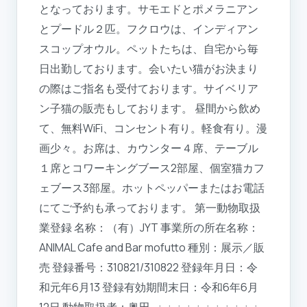
となっております。サモエドとポメラニアン
とプードル２匹。フクロウは、インディアン
スコップオウル。ペットたちは、自宅から毎
日出勤しております。会いたい猫がお決まり
の際はご指名も受付ております。サイベリア
ン子猫の販売もしております。 昼間から飲め
て、無料WiFi、コンセント有り。軽食有り。漫
画少々。お席は、カウンター４席、テーブル
１席とコワーキングブース2部屋、個室猫カフ
ェブース3部屋。ホットペッパーまたはお電話
にてご予約も承っております。 第一動物取扱
業登録 名称：（有）JYT 事業所の所在名称：
ANIMAL Cafe and Bar mofutto 種別：展示／販
売 登録番号：310821/310822 登録年月日：令
和元年6月13 登録有効期間末日：令和6年6月
12日 動物取扱者：奥田 --:--:--:--:--:--:--:--:--:--:--:-