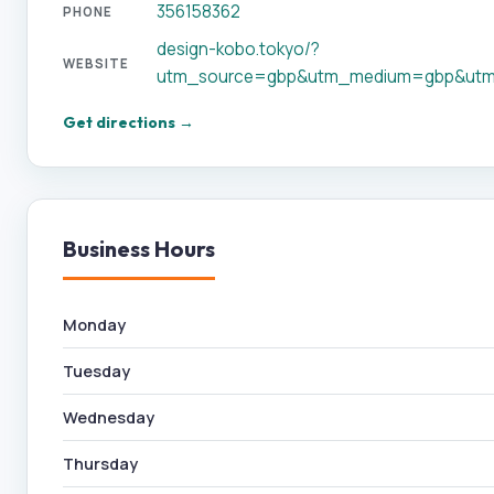
356158362
PHONE
design-kobo.tokyo/?
WEBSITE
utm_source=gbp&utm_medium=gbp&utm
Get directions →
Business Hours
Monday
Tuesday
Wednesday
Thursday