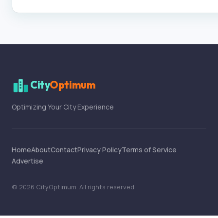
City
Optimum
Optimizing Your City Experience
Home
About
Contact
Privacy Policy
Terms of Service
Advertise
©
2026
CityOptimum
. All rights reserved.