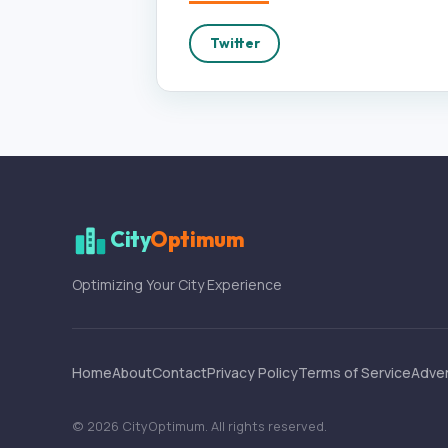
Twitter
City
Optimum
Optimizing Your City Experience
Home
About
Contact
Privacy Policy
Terms of Service
Adver
©
2026
CityOptimum
. All rights reserved.